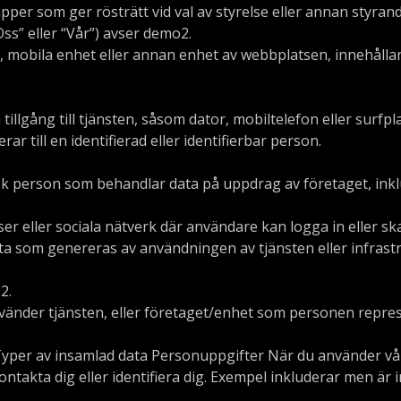
apper som ger rösträtt vid val av styrelse eller annan styran
“Oss” eller “Vår”) avser demo2.
r, mobila enhet eller annan enhet av webbplatsen, innehålla
illgång till tjänsten, såsom dator, mobiltelefon eller surfpla
r till en identifierad eller identifierbar person.
isk person som behandlar data på uppdrag av företaget, inklu
r eller sociala nätverk där användare kan logga in eller sk
a som genereras av användningen av tjänsten eller infrastr
2.
använder tjänsten, eller företaget/enhet som personen repre
per av insamlad data Personuppgifter När du använder vår 
takta dig eller identifiera dig. Exempel inkluderar men är in