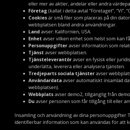
eller mer av aktier, andelar eller andra värdep
Företag
(kallat i detta avtal “Företaget”, “Vi”, 
Cookies
är små filer som placeras på din dato
webbplatsen bland andra användningar.
Land
avser: Kalifornien, USA.
Enhet
avser vilken enhet som helst som kan få t
Personuppgifter
avser information som relatera
Tjänst
avser webbplatsen.
Tjänsteleverantör
avser en fysisk eller jurid
underlätta, leverera eller analysera tjänsten.
Tredjeparts sociala tjänster
avser webbplatse
Användardata
avser automatiskt insamlad dat
webbplatsen).
Webbplats
avser demo2, tillgänglig från demo
Du
avser personen som får tillgång till eller 
Insamling och användning av dina personuppgifter Ty
identifierbar information som kan användas för att kon